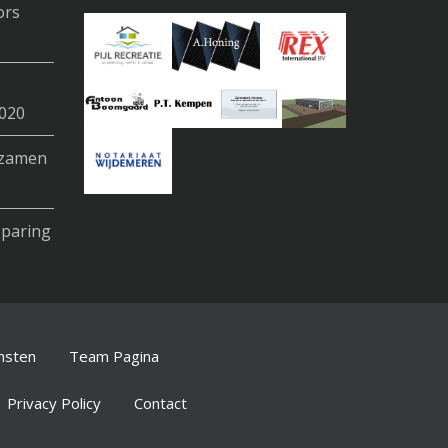
ors
020
rzamen
sparing
nsten
Team Pagina
Privacy Policy
Contact