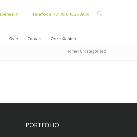
ebeheer.nl
Telefoon:
+31 (0) 6 16 26 89 60
Over
Contact
Onze Klanten
Home
/ Uncategorized
PORTFOLIO